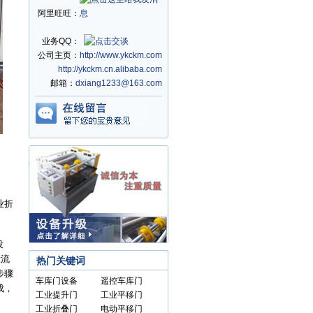
阿里旺旺：
业务QQ：
公司主页：
http://www.ykckm.com
http://ykckm.cn.alibaba.com
邮箱：
dxiang1233@163.com
业折
设
段流
热门关键词
步骤
车库门设备
遥控车库门
成，
工业提升门
工业平移门
工业折叠门
电动平移门