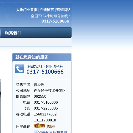
大象门业首页
|
在线留言
|
营销网络
全国7X24小时服务热线：
0317-5100666
联系我们
就在您身边的服务
销售主管：
曹经理
公司地址：
任丘经济技术开发区
邮政编码：
062550
电话：
0317-5100666
传真：
0317-2255885
移动电话：
15603177602
13111738818
阿里商铺：
第
8
年