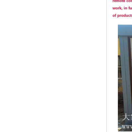
remote con
work, in f
of product