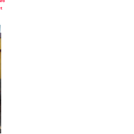
ard
rt