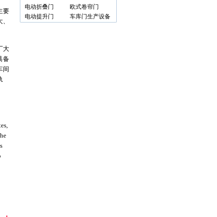
电动折叠门
欧式卷帘门
主要
电动提升门
车库门生产设备
大、
厂大
具备
车间
轨
es,
the
s
o
,